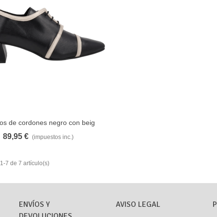
os de cordones negro con beig
AVORITO
COMPARAR
Barminton
89,95 €
(impuestos inc.)
-7 de 7 artículo(s)
ENVÍOS Y
AVISO LEGAL
P
DEVOLUCIONES