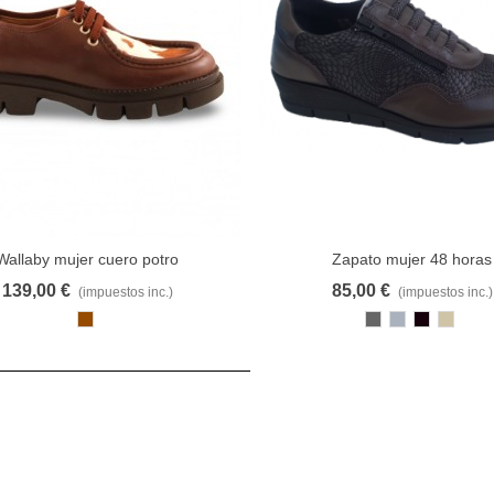
Wallaby mujer cuero potro
Zapato mujer 48 horas
AVORITO
COMPARAR
FAVORITO
COMP
139,00 €
85,00 €
(impuestos inc.)
(impuestos inc.)
Marrón
GRI
Gris
Negro
Gris
pardo