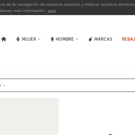
icos de la navegación de nuestros usuarios y mejorar nuestros servicio
obtener más información
aquí
MUJER
HOMBRE
MARCAS
REBA
ar