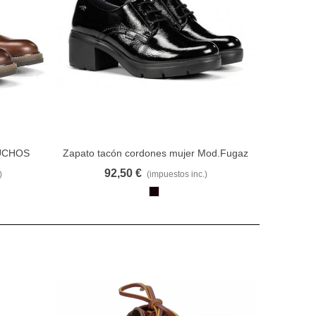
LUCHOS
Zapato tacón cordones mujer Mod.Fugaz
ARAR
FAVORITO
COMPARAR
Ch. negro
92,50 €
)
(impuestos inc.)
Negro