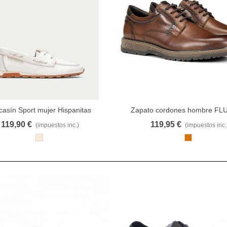
asín Sport mujer Hispanitas
Zapato cordones hombre F
AVORITO
COMPARAR
FAVORITO
COMP
HV264603
119,90 €
119,95 €
(impuestos inc.)
(impuestos inc.
Hielo
CAM