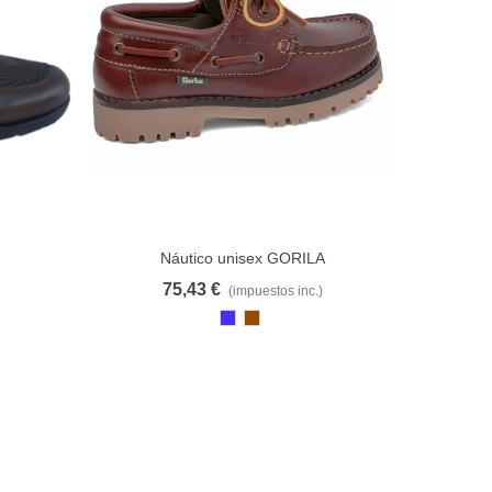
Náutico unisex GORILA
ARAR
FAVORITO
COMPARAR
75,43 €
(impuestos inc.)
AZ
Marrón