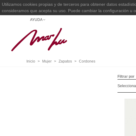
Utilizamos cookies propias y de terceros para obtener datos estadíst
consideramos que acepta su uso. Puede cambiar la configuración u 
AYUDA
Inicio
>
Mujer
>
Zapatos
>
Cordones
Filtrar por
Seleccion