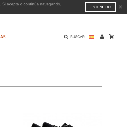
s. Si acepta o continúa navegando,
×
ENTENDIDO
JAS
BUSCAR