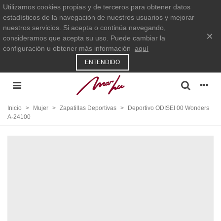
Utilizamos cookies propias y de terceros para obtener datos
estadísticos de la navegación de nuestros usuarios y mejorar
nuestros servicios. Si acepta o continúa navegando,
×
consideramos que acepta su uso. Puede cambiar la
configuración u obtener más información
aquí
ENTENDIDO
Inicio
>
Mujer
>
Zapatillas Deportivas
>
Deportivo ODISEI 00 Wonders
A-24100